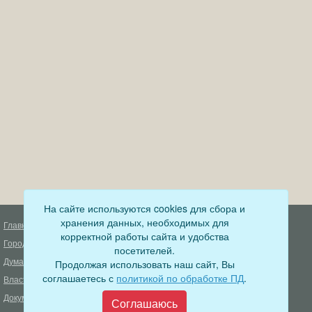
На сайте используются cookies для сбора и
хранения данных, необходимых для
Главная
Деятельность прокуратуры
корректной работы сайта и удобства
Город
Муниципальный контроль
посетителей.
Дума
Продолжая использовать наш сайт, Вы
Меры пожарной безопасности
соглашаетесь с
политикой по обработке ПД
.
Власть
Муниципальные закупки
Документы
Формирование комфортной
Соглашаюсь