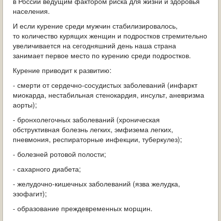
в России ведущим фактором риска для жизни и здоровья
ОБРАЩЕНИЯ ГРАЖДАН
населения.
И если курение среди мужчин стабилизировалось,
ГРАДОСТРОИТЕЛЬНАЯ ДЕЯТЕЛЬНОСТЬ
то количество курящих женщин и подростков стремительно
увеличивается на сегодняшний день наша страна
ИНФОРМИРОВАНИЕ НАСЕЛЕНИЯ
занимает первое место по курению среди подростков.
Курение приводит к развитию:
ДЕЯТЕЛЬНОСТЬ ПРОКУРАТУРЫ
- смерти от сердечно-сосудистых заболеваний (инфаркт
МУНИЦИПАЛЬНЫЙ КОНТРОЛЬ
миокарда, нестабильная стенокардия, инсульт, аневризма
аорты);
ПОИСК ПО САЙТУ
- бронхолегочных заболеваний (хроническая
обструктивная болезнь легких, эмфизема легких,
пневмония, респираторные инфекции, туберкулез);
- болезней ротовой полости;
- сахарного диабета;
- желудочно-кишечных заболеваний (язва желудка,
эзофагит);
- образование преждевременных морщин.