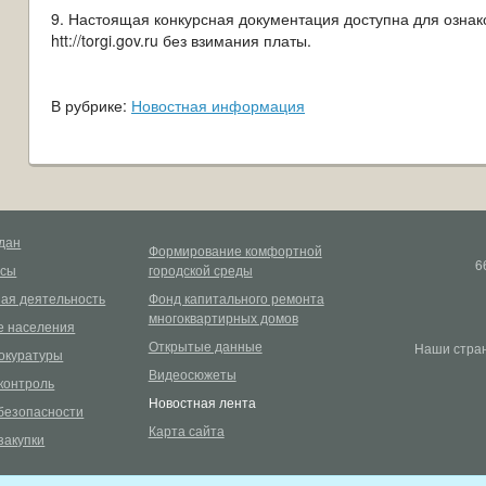
9. Настоящая конкурсная документация доступна для озна
htt://torgi.gov.ru без взимания платы.
В рубрике:
Новостная информация
дан
Формирование комфортной
6
рсы
городской среды
ая деятельность
Фонд капитального ремонта
многоквартирных домов
 населения
Открытые данные
Наши стран
окуратуры
Видеосюжеты
контроль
Новостная лента
безопасности
Карта сайта
закупки