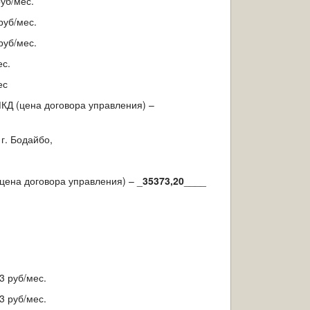
уб/мес.
руб/мес.
руб/мес.
ес.
ес
КД (цена договора управления) –
г. Бодайбо,
цена договора управления) – _
35373,20
____
3 руб/мес.
3 руб/мес.