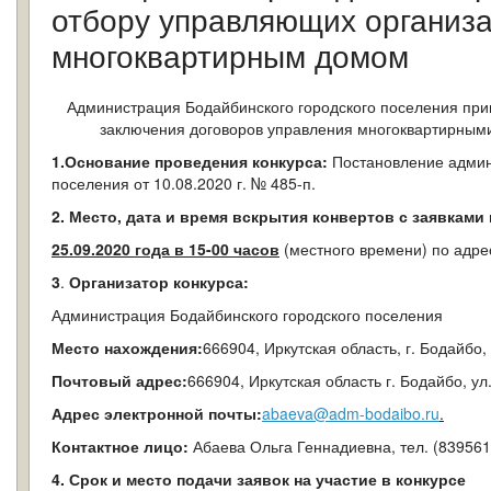
отбору управляющих организа
многоквартирным домом
Администрация Бодайбинского городского поселения приг
заключения договоров управления многоквартирным
1.Основание проведения конкурса:
Постановление админ
поселения от 10.08.2020 г. № 485-п.
2.
Место, дата и время вскрытия конвертов с заявками 
25.09.2020 года в 15-00 часов
(местного времени) по адресу
3
.
Организатор конкурса:
Администрация Бодайбинского городского поселения
Место нахождения:
666904, Иркутская область, г. Бодайбо, 
Почтовый адрес:
666904, Иркутская область г. Бодайбо, ул
Адрес электронной почты:
abaeva@adm-bodaibo.ru
.
Контактное лицо:
Абаева Ольга Геннадиевна, тел. (839561)
4. Срок и место подачи заявок на участие в конкурсе