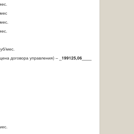
мес.
/мес
мес.
мес.
уб/мес.
цена договора управления) –
_199125,06____
.
.
мес.