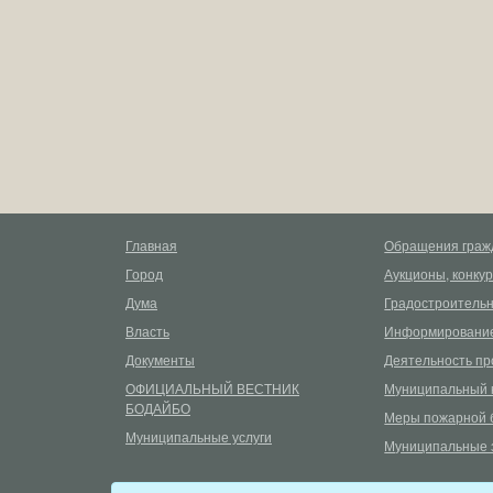
Главная
Обращения граж
Город
Аукционы, конку
Дума
Градостроительн
Власть
Информирование
Документы
Деятельность пр
ОФИЦИАЛЬНЫЙ ВЕСТНИК
Муниципальный 
БОДАЙБО
Меры пожарной 
Муниципальные услуги
Муниципальные 
©
2026
Сетевое издание «uprava-bodaibo.ru»
12+