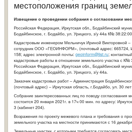
местоположения границ земел
Извещение о проведении собрания о согласовании мес
Российская Федерация, Иркутская обл., Бодайбинский мун
Бодайбинское, г. Бодайбо, ул. Урицкого, з/у 44а К№ 38:22:0
Кадастровым инженером Мельничук Ириной Викторовной – 
сотрудник ООО «ГЕОИНФОРМ», (почтовый адрес: 665724, Ирк
158; адрес электронной почты:
geoinform@list.ru
; контактны
кадастровые работы в отношении земельного участка с К№ 
Российская Федерация, Иркутская обл., Бодайбинский мун
Бодайбинское, г. Бодайбо, ул. Урицкого, з/у 44а.
Заказчик кадастровых работ – Администрация Бодайбинског
(почтовый адрес) – Иркутская область, г.Бодайбо, ул. 30 лет
Собрание заинтересованных лиц по поводу согласования м
состоится 20 января 2021г. в 17ч 00 мин. по адресу: Иркутс
3 (кабинет 204).
Возражения по проекту межевого плана и требования о пр
земельного участка на местности принимаются с 16 декабря
Земельные участки, с которыми требуется согласовать мес