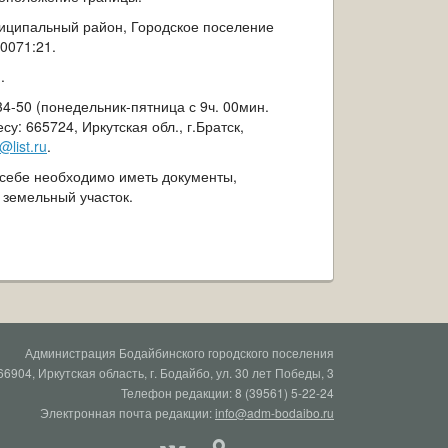
ниципальный район, Городское поселение
00071:21.
.
-50 (понедельник-пятница с 9ч. 00мин.
: 665724, Иркутская обл., г.Братск,
@list.ru
.
себе необходимо иметь документы,
земельный участок.
Администрация Бодайбинского городского поселения
66904, Иркутская область, г. Бодайбо, ул. 30 лет Победы, 3
Телефон редакции: 8 (39561) 5-22-24
Электронная почта редакции:
info@adm-bodaibo.ru