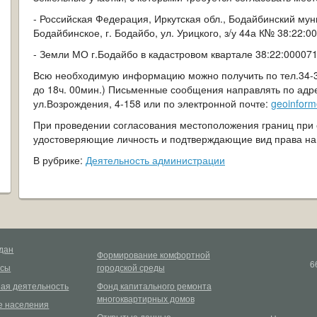
- Российская Федерация, Иркутская обл., Бодайбинский му
Бодайбинское, г. Бодайбо, ул. Урицкого, з/у 44а К№ 38:22:0
- Земли МО г.Бодайбо в кадастровом квартале 38:22:000071
Всю необходимую информацию можно получить по тел.34-34
до 18ч. 00мин.) Письменные сообщения направлять по адресу
ул.Возрождения, 4-158 или по электронной почте:
geoinform
При проведении согласования местоположения границ при 
удостоверяющие личность и подтверждающие вид права на 
В рубрике:
Деятельность администрации
дан
Формирование комфортной
6
рсы
городской среды
ая деятельность
Фонд капитального ремонта
многоквартирных домов
 населения
Открытые данные