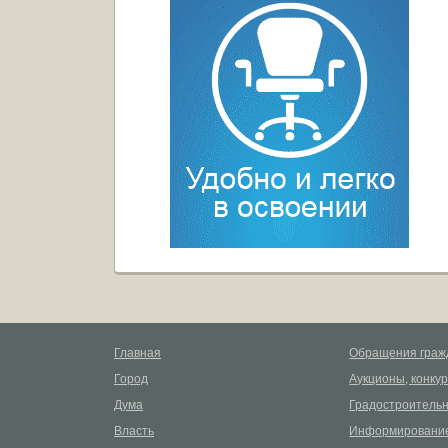
Главная
Обращения граж
Город
Аукционы, конку
Дума
Градостроительн
Власть
Информирование