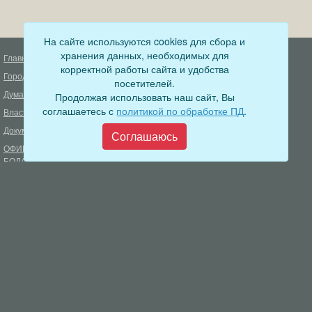
На сайте используются cookies для сбора и
хранения данных, необходимых для
Главная
Деятельность прокуратуры
корректной работы сайта и удобства
Город
Муниципальный контроль
посетителей.
Дума
Продолжая использовать наш сайт, Вы
Меры пожарной безопасности
соглашаетесь с
политикой по обработке ПД
.
Власть
Муниципальные закупки
Документы
Формирование комфортной
Соглашаюсь
городской среды
ОФИЦИАЛЬНЫЙ ВЕСТНИК
БОДАЙБО
Фонд капитального ремонта
многоквартирных домов
Муниципальные услуги
Открытые данные
Обращения граждан
Видеосюжеты
Аукционы, конкурсы
Новостная лента
Градостроительная деятельность
Карта сайта
Информирование населения
Администрация Бодайбинского городского поселения
666904, Иркутская область, г. Бодайбо, ул. 30 лет Победы, 3