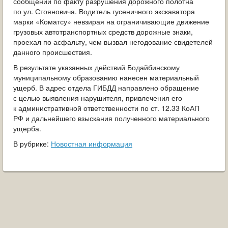
сообщений по факту разрушения дорожного полотна
ОБРАЩЕНИЯ ГРАЖДАН
по ул. Стояновича. Водитель гусеничного экскаватора
марки «Коматсу» невзирая на ограничивающие движение
ГРАДОСТРОИТЕЛЬНАЯ ДЕЯТЕЛЬНОСТЬ
грузовых автотранспортных средств дорожные знаки,
проехал по асфальту, чем вызвал негодование свидетелей
ИНФОРМИРОВАНИЕ НАСЕЛЕНИЯ
данного происшествия.
В результате указанных действий Бодайбинскому
ДЕЯТЕЛЬНОСТЬ ПРОКУРАТУРЫ
муниципальному образованию нанесен материальный
ущерб. В адрес отдела ГИБДД направлено обращение
МУНИЦИПАЛЬНЫЙ КОНТРОЛЬ
с целью выявления нарушителя, привлечения его
к административной ответственности по ст. 12.33 КоАП
РФ и дальнейшего взыскания полученного материального
ПОИСК ПО САЙТУ
ущерба.
В рубрике:
Новостная информация