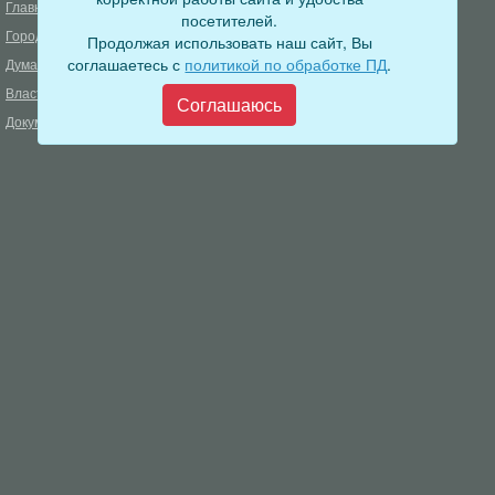
Главная
Деятельность прокуратуры
посетителей.
Город
Муниципальный контроль
Продолжая использовать наш сайт, Вы
соглашаетесь с
политикой по обработке ПД
.
Дума
Меры пожарной безопасности
Власть
Муниципальные закупки
Соглашаюсь
Документы
Формирование комфортной
городской среды
ОФИЦИАЛЬНЫЙ ВЕСТНИК
БОДАЙБО
Фонд капитального ремонта
многоквартирных домов
Муниципальные услуги
Открытые данные
Обращения граждан
Видеосюжеты
Аукционы, конкурсы
Новостная лента
Градостроительная деятельность
Карта сайта
Информирование населения
Администрация Бодайбинского городского поселения
666904, Иркутская область, г. Бодайбо, ул. 30 лет Победы, 3
Телефон редакции: 8 (39561) 5-22-24
Электронная почта редакции:
info@adm-bodaibo.ru
Наши страницы в социальных сетях: