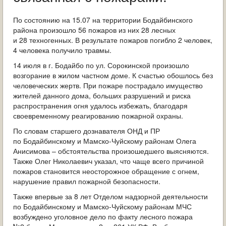
ОБРАЩЕНИЯ ГРАЖДАН
По состоянию на 15.07 на территории Бодайбинского
ГРАДОСТРОИТЕЛЬНАЯ ДЕЯТЕЛЬНОСТЬ
района произошло 56 пожаров из них 28 лесных
и 28 техногенных. В результате пожаров погибло 2 человек,
4 человека получило травмы.
ИНФОРМИРОВАНИЕ НАСЕЛЕНИЯ
14 июля в г. Бодайбо по ул. Сорокинской произошло
ДЕЯТЕЛЬНОСТЬ ПРОКУРАТУРЫ
возгорание в жилом частном доме. К счастью обошлось без
человеческих жертв. При пожаре пострадало имущество
жителей данного дома, больших разрушений и риска
МУНИЦИПАЛЬНЫЙ КОНТРОЛЬ
распространения огня удалось избежать, благодаря
своевременному реагированию пожарной охраны.
ПОИСК ПО САЙТУ
По словам старшего дознавателя ОНД и ПР
по Бодайбинскому и Мамско-Чуйскому районам Олега
Анисимова – обстоятельства произошедшего выясняются.
Также Олег Николаевич указал, что чаще всего причиной
пожаров становится неосторожное обращение с огнем,
нарушение правил пожарной безопасности.
Также впервые за 8 лет Отделом надзорной деятельности
по Бодайбинскому и Мамско-Чуйскому районам МЧС
возбуждено уголовное дело по факту лесного пожара