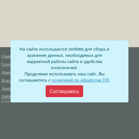
На сайте используются cookies для сбора и
хранения данных, необходимых для
Главная
Деятельность прокуратуры
корректной работы сайта и удобства
Город
Муниципальный контроль
посетителей.
Дума
Продолжая использовать наш сайт, Вы
Меры пожарной безопасности
соглашаетесь с
политикой по обработке ПД
.
Власть
Муниципальные закупки
Документы
Формирование комфортной
Соглашаюсь
городской среды
ОФИЦИАЛЬНЫЙ ВЕСТНИК
БОДАЙБО
Фонд капитального ремонта
многоквартирных домов
Муниципальные услуги
Открытые данные
Обращения граждан
Видеосюжеты
Аукционы, конкурсы
Новостная лента
Градостроительная деятельность