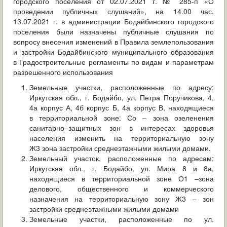
городского поселения от 02.07.2021 г. № 285-п «О
ОБРАЩЕНИЯ ГРАЖДАН
проведении публичных слушаний», на 14.00 час.
13.07.2021 г. в администрации Бодайбинского городского
ГРАДОСТРОИТЕЛЬНАЯ ДЕЯТЕЛЬНОСТЬ
поселения были назначены публичные слушания по
вопросу внесения изменений в Правила землепользования
ИНФОРМИРОВАНИЕ НАСЕЛЕНИЯ
и застройки Бодайбинского муниципального образования
в Градостроительные регламенты по видам и параметрам
разрешенного использования
ДЕЯТЕЛЬНОСТЬ ПРОКУРАТУРЫ
Земельные участки, расположенные по адресу:
МУНИЦИПАЛЬНЫЙ КОНТРОЛЬ
Иркутская обл., г. Бодайбо, ул. Петра Поручикова, 4,
4а корпус А, 4б корпус Б, 4а корпус В, находящиеся
в территориальной зоне: Со – зона озеленения
ПОИСК ПО САЙТУ
санитарно–защитных зон в интересах здоровья
населения изменить на территориальную зону
Ж3 зона застройки среднеэтажными жилыми домами.
Земельный участок, расположенные по адресам:
Иркутская обл., г. Бодайбо, ул. Мира 8 и 8а,
находящиеся в территориальной зоне О1 –зона
делового, общественного и коммерческого
назначения на территориальную зону Ж3 – зон
застройки среднеэтажными жилыми домами
Земельные участки, расположенные по ул.