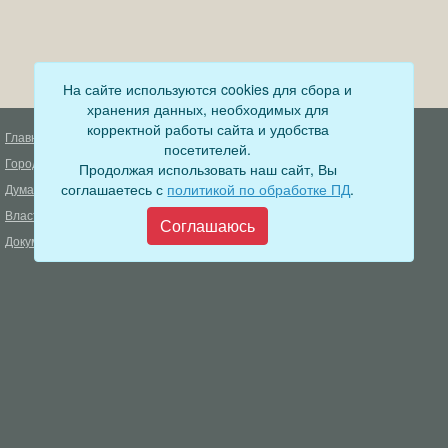
На сайте используются cookies для сбора и
хранения данных, необходимых для
корректной работы сайта и удобства
Главная
Деятельность прокуратуры
посетителей.
Город
Муниципальный контроль
Продолжая использовать наш сайт, Вы
соглашаетесь с
политикой по обработке ПД
.
Дума
Меры пожарной безопасности
Власть
Муниципальные закупки
Соглашаюсь
Документы
Формирование комфортной
городской среды
ОФИЦИАЛЬНЫЙ ВЕСТНИК
БОДАЙБО
Фонд капитального ремонта
многоквартирных домов
Муниципальные услуги
Открытые данные
Обращения граждан
Видеосюжеты
Аукционы, конкурсы
Новостная лента
Градостроительная деятельность
Карта сайта
Информирование населения