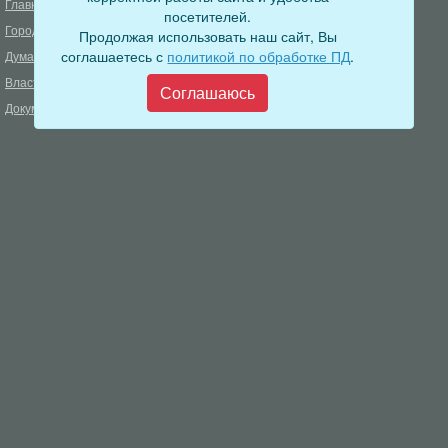
Главная
Деятельность прокуратуры
посетителей.
Город
Муниципальный контроль
Продолжая использовать наш сайт, Вы
соглашаетесь с
политикой по обработке ПД
.
Дума
Меры пожарной безопасности
Власть
Муниципальные закупки
Соглашаюсь
Документы
Формирование комфортной
городской среды
ОФИЦИАЛЬНЫЙ ВЕСТНИК
БОДАЙБО
Фонд капитального ремонта
многоквартирных домов
Муниципальные услуги
Открытые данные
Обращения граждан
Видеосюжеты
Аукционы, конкурсы
Новостная лента
Градостроительная деятельность
Карта сайта
Информирование населения
Администрация Бодайбинского городского поселения
666904, Иркутская область, г. Бодайбо, ул. 30 лет Победы, 3
Телефон редакции: 8 (39561) 5-22-24
Электронная почта редакции:
info@adm-bodaibo.ru
Наши страницы в социальных сетях: