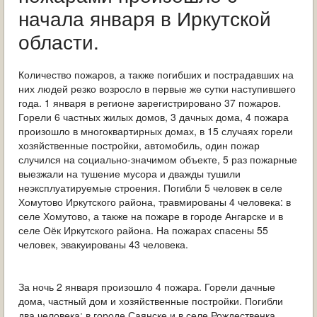
ОБРАЩЕНИЯ ГРАЖДАН
начала января в Иркутской
области.
ГРАДОСТРОИТЕЛЬНАЯ ДЕЯТЕЛЬНОСТЬ
ИНФОРМИРОВАНИЕ НАСЕЛЕНИЯ
Количество пожаров, а также погибших и пострадавших на
них людей резко возросло в первые же сутки наступившего
года. 1 января в регионе зарегистрировано 37 пожаров.
ДЕЯТЕЛЬНОСТЬ ПРОКУРАТУРЫ
Горели 6 частных жилых домов, 3 дачных дома, 4 пожара
произошло в многоквартирных домах, в 15 случаях горели
МУНИЦИПАЛЬНЫЙ КОНТРОЛЬ
хозяйственные постройки, автомобиль, один пожар
случился на социально-значимом объекте, 5 раз пожарные
ПОИСК ПО САЙТУ
выезжали на тушение мусора и дважды тушили
неэксплуатируемые строения. Погибли 5 человек в селе
Хомутово Иркутского района, травмированы 4 человека: в
селе Хомутово, а также на пожаре в городе Ангарске и в
селе Оёк Иркутского района. На пожарах спасены 55
человек, эвакуированы 43 человека.
За ночь 2 января произошло 4 пожара. Горели дачные
дома, частный дом и хозяйственные постройки. Погибли
два человека: в городе Саянске и в селе Рождественка