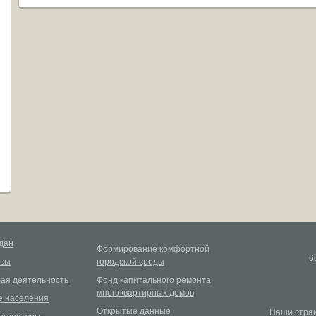
дан
Формирование комфортной
6
рсы
городской среды
ая деятельность
Фонд капитального ремонта
многоквартирных домов
 населения
Открытые данные
Наши стран
окуратуры