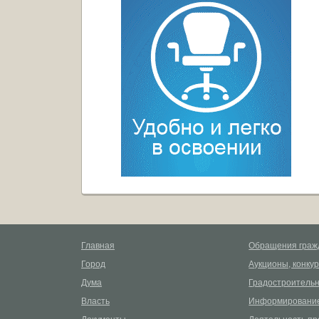
Главная
Обращения граж
Город
Аукционы, конку
Дума
Градостроительн
Власть
Информирование
Документы
Деятельность пр