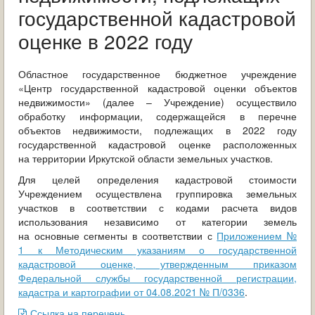
ОБРАЩЕНИЯ ГРАЖДАН
государственной кадастровой
оценке в 2022 году
ГРАДОСТРОИТЕЛЬНАЯ ДЕЯТЕЛЬНОСТЬ
ИНФОРМИРОВАНИЕ НАСЕЛЕНИЯ
Областное государственное бюджетное учреждение
«Центр государственной кадастровой оценки объектов
недвижимости» (далее – Учреждение) осуществило
ДЕЯТЕЛЬНОСТЬ ПРОКУРАТУРЫ
обработку информации, содержащейся в перечне
объектов недвижимости, подлежащих в 2022 году
МУНИЦИПАЛЬНЫЙ КОНТРОЛЬ
государственной кадастровой оценке расположенных
на территории Иркутской области земельных участков.
ПОИСК ПО САЙТУ
Для целей определения кадастровой стоимости
Учреждением осуществлена группировка земельных
участков в соответствии с кодами расчета видов
использования независимо от категории земель
на основные сегменты в соответствии с
Приложением №
1 к Методическим указаниям о государственной
кадастровой оценке, утвержденным приказом
Федеральной службы государственной регистрации,
кадастра и картографии от 04.08.2021 № П/0336
.
Ссылка на перечень