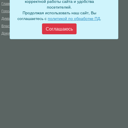
корректной работы сайта и удобства
Главная
Деятельность прокуратуры
посетителей.
Город
Муниципальный контроль
Продолжая использовать наш сайт, Вы
соглашаетесь с
политикой по обработке ПД
.
Дума
Меры пожарной безопасности
Власть
Муниципальные закупки
Соглашаюсь
Документы
Формирование комфортной
городской среды
ОФИЦИАЛЬНЫЙ ВЕСТНИК
БОДАЙБО
Фонд капитального ремонта
многоквартирных домов
Муниципальные услуги
Открытые данные
Обращения граждан
Видеосюжеты
Аукционы, конкурсы
Новостная лента
Градостроительная деятельность
Карта сайта
Информирование населения
Администрация Бодайбинского городского поселения
666904, Иркутская область, г. Бодайбо, ул. 30 лет Победы, 3
Телефон редакции: 8 (39561) 5-22-24
Электронная почта редакции:
info@adm-bodaibo.ru
Наши страницы в социальных сетях: