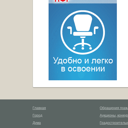
Главная
Обращения граж
Город
Аукционы, конку
Дума
Градостроительн