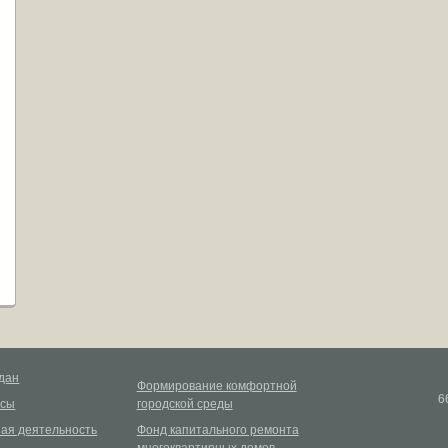
дан
Формирование комфортной
6
рсы
городской среды
ая деятельность
Фонд капитального ремонта
многоквартирных домов