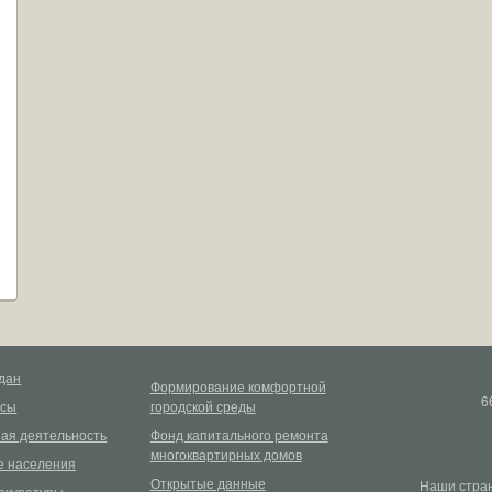
дан
Формирование комфортной
6
рсы
городской среды
ая деятельность
Фонд капитального ремонта
многоквартирных домов
 населения
Открытые данные
Наши стран
окуратуры