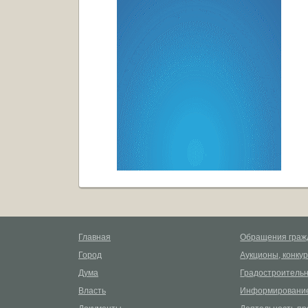
Главная
Обращения граж
Город
Аукционы, конку
Дума
Градостроительн
Власть
Информирование
Документы
Деятельность пр