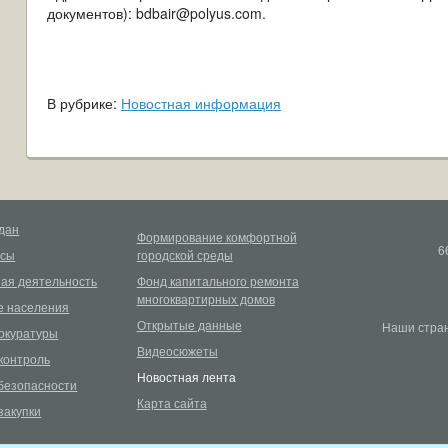
документов): bdbair@polyus.com.
В рубрике:
Новостная информация
дан
Формирование комфортной
6
рсы
городской среды
ая деятельность
Фонд капитального ремонта
многоквартирных домов
 населения
Открытые данные
Наши стран
окуратуры
Видеосюжеты
контроль
Новостная лента
безопасности
Карта сайта
закупки