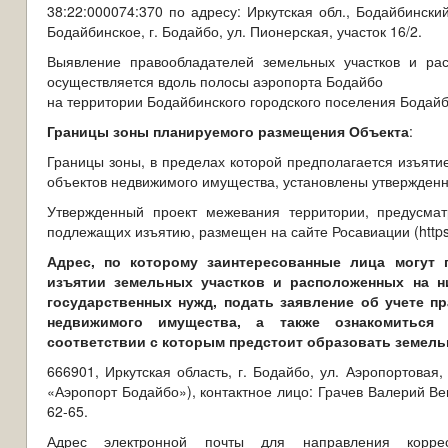
38:22:000074:370 по адресу: Иркутская обл., Бодайбинск
Бодайбинское, г. Бодайбо, ул. Пионерская, участок 16/2.
Выявление правообладателей земельных участков и ра
осуществляется вдоль полосы аэропорта Бодайбо
на территории Бодайбинского городского поселения Бодайб
Границы зоны планируемого размещения Объекта
:
Границы зоны, в пределах которой предполагается изъяти
объектов недвижимого имущества, установлены утвержденн
Утвержденный проект межевания территории, предусмат
подлежащих изъятию, размещен на сайте
Росавиации (https:
Адрес, по которому заинтересованные лица могут
изъятии земельных участков и расположенных на н
государственных нужд, подать заявление об учете п
недвижимого имущества, а также ознакомиться
соответствии с которым предстоит образовать земел
666901, Иркутская область, г. Бодайбо, ул. Аэропортовая
«Аэропорт Бодайбо»), контактное лицо: Грачев Валерий Ве
62-65.
Адрес электронной почты для направления корре