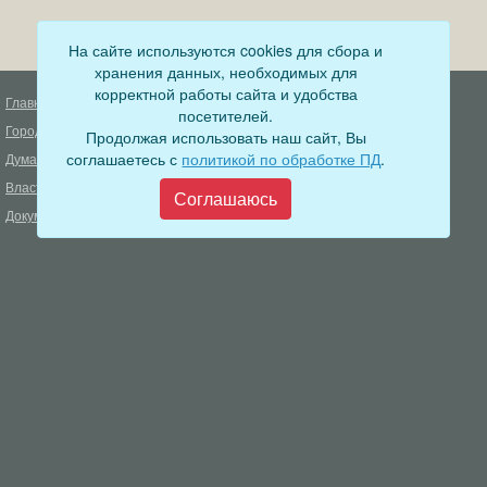
На сайте используются cookies для сбора и
хранения данных, необходимых для
корректной работы сайта и удобства
Главная
Деятельность прокуратуры
посетителей.
Город
Муниципальный контроль
Продолжая использовать наш сайт, Вы
соглашаетесь с
политикой по обработке ПД
.
Дума
Меры пожарной безопасности
Власть
Муниципальные закупки
Соглашаюсь
Документы
Формирование комфортной
городской среды
ОФИЦИАЛЬНЫЙ ВЕСТНИК
БОДАЙБО
Фонд капитального ремонта
многоквартирных домов
Муниципальные услуги
Открытые данные
Обращения граждан
Видеосюжеты
Аукционы, конкурсы
Новостная лента
Градостроительная деятельность
Карта сайта
Информирование населения
Администрация Бодайбинского городского поселения
666904, Иркутская область, г. Бодайбо, ул. 30 лет Победы, 3