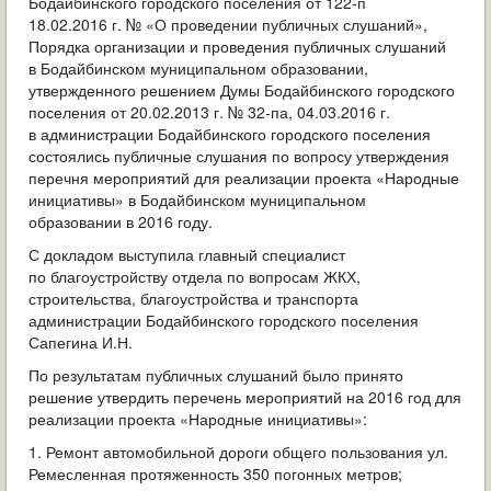
Бодайбинского городского поселения от 122-п
ОБРАЩЕНИЯ ГРАЖДАН
18.02.2016 г. № «О проведении публичных слушаний»,
Порядка организации и проведения публичных слушаний
ГРАДОСТРОИТЕЛЬНАЯ ДЕЯТЕЛЬНОСТЬ
в Бодайбинском муниципальном образовании,
утвержденного решением Думы Бодайбинского городского
ИНФОРМИРОВАНИЕ НАСЕЛЕНИЯ
поселения от 20.02.2013 г. № 32-па, 04.03.2016 г.
в администрации Бодайбинского городского поселения
состоялись публичные слушания по вопросу утверждения
ДЕЯТЕЛЬНОСТЬ ПРОКУРАТУРЫ
перечня мероприятий для реализации проекта «Народные
инициативы» в Бодайбинском муниципальном
МУНИЦИПАЛЬНЫЙ КОНТРОЛЬ
образовании в 2016 году.
С докладом выступила главный специалист
ПОИСК ПО САЙТУ
по благоустройству отдела по вопросам ЖКХ,
строительства, благоустройства и транспорта
администрации Бодайбинского городского поселения
Сапегина И.Н.
По результатам публичных слушаний было принято
решение утвердить перечень мероприятий на 2016 год для
реализации проекта «Народные инициативы»:
1. Ремонт автомобильной дороги общего пользования ул.
Ремесленная протяженность 350 погонных метров;