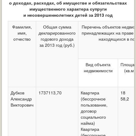
о доходах, расходах, об имуществе и обязательствах
ОБРАЩЕНИЯ ГРАЖДАН
имущественного характера супруги
и несовершеннолетних детей за 2013 год
ГРАДОСТРОИТЕЛЬНАЯ ДЕЯТЕЛЬНОСТЬ
Фамилия,
Общая сумма
Перечень объектов недви
ИНФОРМИРОВАНИЕ НАСЕЛЕНИЯ
имя,
декларированного
принадлежащих на праве 
отчество
годового дохода
находящихся в по
ДЕЯТЕЛЬНОСТЬ ПРОКУРАТУРЫ
за 2013 год (руб.)
МУНИЦИПАЛЬНЫЙ КОНТРОЛЬ
Вид объекта
Площа
недвижимости
(кв.м)
ПОИСК ПО САЙТУ
Дубков
1737113,70
Квартира
18
Александр
(бессрочное
58,2
Викторович
пользование,
договор
социального
найма)
Квартира
(бессрочное