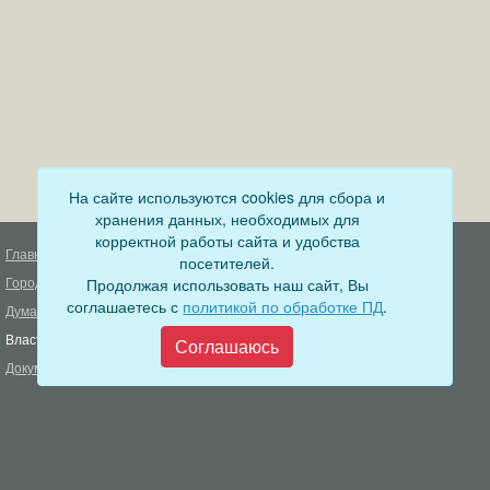
На сайте используются cookies для сбора и
хранения данных, необходимых для
корректной работы сайта и удобства
Главная
Деятельность прокуратуры
посетителей.
Город
Продолжая использовать наш сайт, Вы
Муниципальный контроль
соглашаетесь с
политикой по обработке ПД
.
Дума
Меры пожарной безопасности
Власть
Соглашаюсь
Муниципальные закупки
Документы
Формирование комфортной
городской среды
ОФИЦИАЛЬНЫЙ ВЕСТНИК
БОДАЙБО
Фонд капитального ремонта
многоквартирных домов
Муниципальные услуги
Открытые данные
Обращения граждан