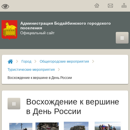
Администрация Бодайбинского городского
поселения
Официальный сайт
ГОРОД
Город
Общегородские мероприятия
ДУМА
Туристические мероприятия
Восхождение к вершине в День России
ВЛАСТЬ
ДОКУМЕНТЫ
Восхождение к вершине
ОФИЦИАЛЬНЫЙ ВЕСТНИК БОДАЙБО
в День России
МУНИЦИПАЛЬНЫЕ УСЛУГИ