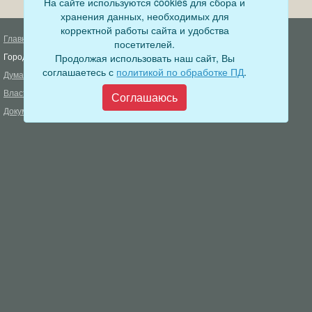
На сайте используются cookies для сбора и
хранения данных, необходимых для
корректной работы сайта и удобства
Главная
Деятельность прокуратуры
посетителей.
Город
Продолжая использовать наш сайт, Вы
Муниципальный контроль
соглашаетесь с
политикой по обработке ПД
.
Дума
Меры пожарной безопасности
Власть
Соглашаюсь
Муниципальные закупки
Документы
Формирование комфортной
городской среды
ОФИЦИАЛЬНЫЙ ВЕСТНИК
БОДАЙБО
Фонд капитального ремонта
многоквартирных домов
Муниципальные услуги
Открытые данные
Обращения граждан
Видеосюжеты
Аукционы, конкурсы
Новостная лента
Градостроительная деятельность
Карта сайта
Информирование населения
Администрация Бодайбинского городского поселения
666904, Иркутская область, г. Бодайбо, ул. 30 лет Победы, 3
Телефон редакции: 8 (39561) 5-22-24
Электронная почта редакции:
info@adm-bodaibo.ru