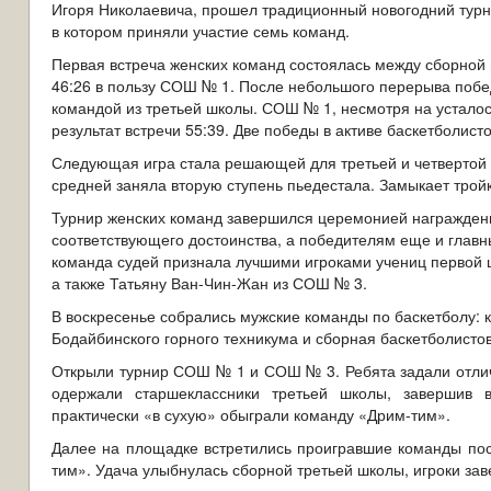
Игоря Николаевича, прошел традиционный новогодний турн
в котором приняли участие семь команд.
Первая встреча женских команд состоялась между сборной 
46:26 в пользу СОШ № 1. После небольшого перерыва побе
командой из третьей школы. СОШ № 1, несмотря на усталос
результат встречи 55:39. Две победы в активе баскетболисто
Следующая игра стала решающей для третьей и четвертой 
средней заняла вторую ступень пьедестала. Замыкает трой
Турнир женских команд завершился церемонией награжден
соответствующего достоинства, а победителям еще и главны
команда судей признала лучшими игроками учениц первой 
а также Татьяну Ван-Чин-Жан из СОШ № 3.
В воскресенье собрались мужские команды по баскетболу: 
Бодайбинского горного техникума и сборная баскетболисто
Открыли турнир СОШ № 1 и СОШ № 3. Ребята задали отлич
одержали старшеклассники третьей школы, завершив в
практически «в сухую» обыграли команду «Дрим-тим».
Далее на площадке встретились проигравшие команды по
тим». Удача улыбнулась сборной третьей школы, игроки зав