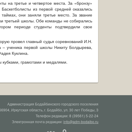
ты на третье и четвертое места. За «бронзу»
 Баскетболисты из первой средней оказались
 таймах, они заняли третье место. За звание
ки третьей школы. Обе команды не собирались
втором периоде студенты подтвердили свое
орую провел главный судья соревнований И.Н.
а – ученика первой школы Никиту Болдырева,
Фадея Куклина.
ы кубками, грамотами и медалями.
Администрация Бодайбинского городского поселения
66904, Иркутская область, г. Бодайбо, ул. 30 лет Победы, 3
Телефон редакции: 8 (39561) 5-22-24
Электронная почта редакции:
info@adm-bodaibo.ru