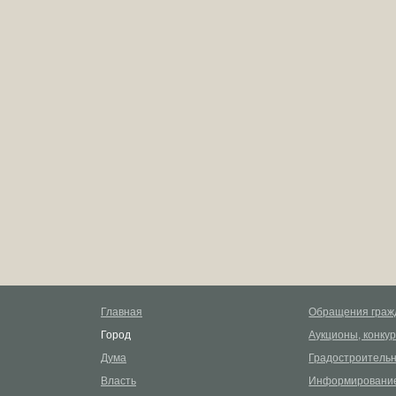
Главная
Обращения граж
Город
Аукционы, конку
Дума
Градостроительн
Власть
Информирование