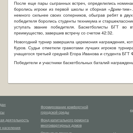
После еще пары сыгранных встреч, определились номинан
боролись игроки из первой школы и сборная «Дрим-тим».
немного сильнее своих соперников, обыграв ребят в двух
победителя боролись студенты техникума и старшеклассни
уступать звание победителя. Баскетболисты БГТ во 
преимущество, завершив встречу со счетом 42:32.
Новогодний турнир завершила церемония награждения, кот
Куров. Судьи отметили грамотами лучших игроков турнир
учащегося третьей средней Егора Иванова и студента БГТ 
Победители и участники баскетбольных баталий награжден
дан
Формирование комфортной
6
рсы
городской среды
ая деятельность
Фонд капитального ремонта
многоквартирных домов
 населения
Открытые данные