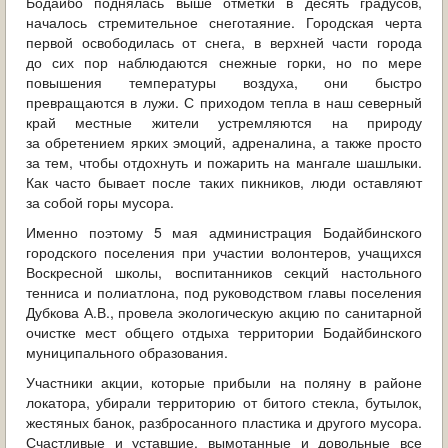
Бодайбо поднялась выше отметки в десять градусов,
ОБРАЩЕНИЯ ГРАЖДАН
началось стремительное снеготаяние. Городская черта
первой освободилась от снега, в верхней части города
ГРАДОСТРОИТЕЛЬНАЯ ДЕЯТЕЛЬНОСТЬ
до сих пор наблюдаются снежные горки, но по мере
повышения температуры воздуха, они быстро
ИНФОРМИРОВАНИЕ НАСЕЛЕНИЯ
превращаются в лужи. С приходом тепла в наш северный
край местные жители устремляются на природу
за обретением ярких эмоций, адреналина, а также просто
ДЕЯТЕЛЬНОСТЬ ПРОКУРАТУРЫ
за тем, чтобы отдохнуть и пожарить на мангале шашлыки.
Как часто бывает после таких пикников, люди оставляют
МУНИЦИПАЛЬНЫЙ КОНТРОЛЬ
за собой горы мусора.
Именно поэтому 5 мая администрация Бодайбинского
ПОИСК ПО САЙТУ
городского поселения при участии волонтеров, учащихся
Воскресной школы, воспитанников секций настольного
тенниса и полиатлона, под руководством главы поселения
Дубкова А.В., провела экологическую акцию по санитарной
очистке мест общего отдыха территории Бодайбинского
муниципального образования.
Участники акции, которые прибыли на поляну в районе
локатора, убирали территорию от битого стекла, бутылок,
жестяных банок, разбросанного пластика и другого мусора.
Счастливые и уставшие, вымотанные и довольные все