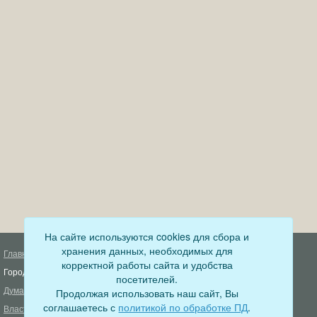
На сайте используются cookies для сбора и
хранения данных, необходимых для
Главная
Деятельность прокуратуры
корректной работы сайта и удобства
Город
Муниципальный контроль
посетителей.
Дума
Продолжая использовать наш сайт, Вы
Меры пожарной безопасности
соглашаетесь с
политикой по обработке ПД
.
Власть
Муниципальные закупки