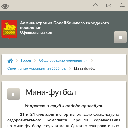
Администрация Бодайбинского городского
поселения
Официальный сайт
ГОРОД
Город
Общегородские мероприятия
ДУМА
Спортивные мероприятия 2020 год
Мини-футбол
ВЛАСТЬ
Мини-футбол
ДОКУМЕНТЫ
Упорство и труд к победе приведут!
ОФИЦИАЛЬНЫЙ ВЕСТНИК БОДАЙБО
21 и 24 февраля
в спортивном зале физкультурно-
МУНИЦИПАЛЬНЫЕ УСЛУГИ
оздоровительного комплекса прошли соревнования
по мини-футболу среди команд Детского оздоровительно-