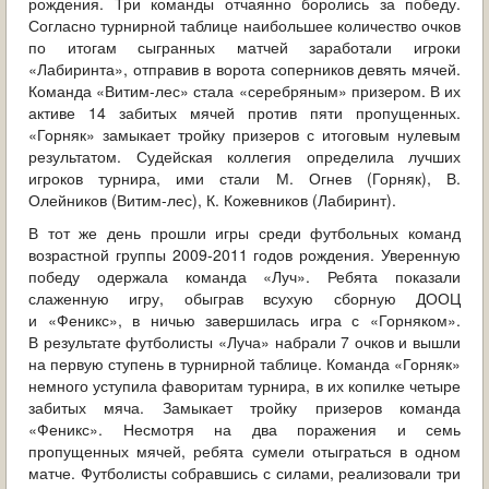
рождения. Три команды отчаянно боролись за победу.
Согласно турнирной таблице наибольшее количество очков
по итогам сыгранных матчей заработали игроки
«Лабиринта», отправив в ворота соперников девять мячей.
Команда «Витим-лес» стала «серебряным» призером. В их
активе 14 забитых мячей против пяти пропущенных.
«Горняк» замыкает тройку призеров с итоговым нулевым
результатом. Судейская коллегия определила лучших
игроков турнира, ими стали М. Огнев (Горняк), В.
Олейников (Витим-лес), К. Кожевников (Лабиринт).
В тот же день прошли игры среди футбольных команд
возрастной группы 2009-2011 годов рождения. Уверенную
победу одержала команда «Луч». Ребята показали
слаженную игру, обыграв всухую сборную ДООЦ
и «Феникс», в ничью завершилась игра с «Горняком».
В результате футболисты «Луча» набрали 7 очков и вышли
на первую ступень в турнирной таблице. Команда «Горняк»
немного уступила фаворитам турнира, в их копилке четыре
забитых мяча. Замыкает тройку призеров команда
«Феникс». Несмотря на два поражения и семь
пропущенных мячей, ребята сумели отыграться в одном
матче. Футболисты собравшись с силами, реализовали три