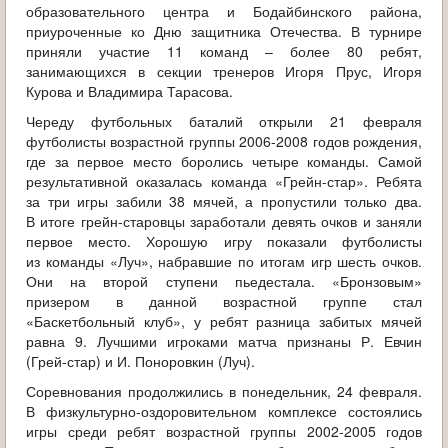
образовательного центра и Бодайбинского района,
ОБРАЩЕНИЯ ГРАЖДАН
приуроченные ко Дню защитника Отечества. В турнире
приняли участие 11 команд – более 80 ребят,
ГРАДОСТРОИТЕЛЬНАЯ ДЕЯТЕЛЬНОСТЬ
занимающихся в секции тренеров Игоря Прус, Игоря
Курова и Владимира Тарасова.
ИНФОРМИРОВАНИЕ НАСЕЛЕНИЯ
Череду футбольных баталий открыли 21 февраля
футболисты возрастной группы 2006-2008 годов рождения,
ДЕЯТЕЛЬНОСТЬ ПРОКУРАТУРЫ
где за первое место боролись четыре команды. Самой
результативной оказалась команда «Грейн-стар». Ребята
МУНИЦИПАЛЬНЫЙ КОНТРОЛЬ
за три игры забили 38 мячей, а пропустили только два.
В итоге грейн-старовцы заработали девять очков и заняли
ПОИСК ПО САЙТУ
первое место. Хорошую игру показали футболисты
из команды «Луч», набравшие по итогам игр шесть очков.
Они на второй ступени пьедестала. «Бронзовым»
призером в данной возрастной группе стал
«Баскетбольный клуб», у ребят разница забитых мячей
равна 9. Лучшими игроками матча признаны Р. Евчин
(Грей-стар) и И. Поноровкин (Луч).
Соревнования продолжились в понедельник, 24 февраля.
В физкультурно-оздоровительном комплексе состоялись
игры среди ребят возрастной группы 2002-2005 годов