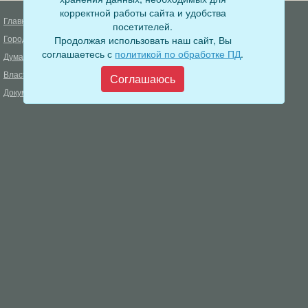
корректной работы сайта и удобства
Главная
Деятельность прокуратуры
посетителей.
Город
Продолжая использовать наш сайт, Вы
Муниципальный контроль
соглашаетесь с
политикой по обработке ПД
.
Дума
Меры пожарной безопасности
Власть
Соглашаюсь
Муниципальные закупки
Документы
Формирование комфортной
городской среды
ОФИЦИАЛЬНЫЙ ВЕСТНИК
БОДАЙБО
Фонд капитального ремонта
многоквартирных домов
Муниципальные услуги
Открытые данные
Обращения граждан
Видеосюжеты
Аукционы, конкурсы
Новостная лента
Градостроительная деятельность
Карта сайта
Информирование населения
Администрация Бодайбинского городского поселения
666904, Иркутская область, г. Бодайбо, ул. 30 лет Победы, 3
Телефон редакции: 8 (39561) 5-22-24
Электронная почта редакции:
info@adm-bodaibo.ru