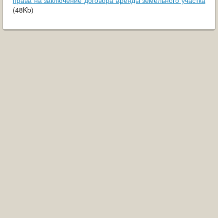
права на заключение договора аренды земельного участка
ОБРАЩЕНИЯ ГРАЖДАН
(48Kb)
ГРАДОСТРОИТЕЛЬНАЯ ДЕЯТЕЛЬНОСТЬ
ИНФОРМИРОВАНИЕ НАСЕЛЕНИЯ
ДЕЯТЕЛЬНОСТЬ ПРОКУРАТУРЫ
МУНИЦИПАЛЬНЫЙ КОНТРОЛЬ
ПОИСК ПО САЙТУ