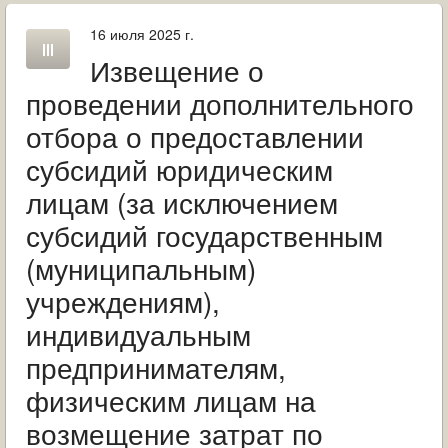
ОБРАЩЕНИЯ ГРАЖДАН
16 июля 2025 г.
ГРАДОСТРОИТЕЛЬНАЯ ДЕЯТЕЛЬНОСТЬ
Извещение о
проведении дополнительного
ИНФОРМИРОВАНИЕ НАСЕЛЕНИЯ
отбора о предоставлении
ДЕЯТЕЛЬНОСТЬ ПРОКУРАТУРЫ
субсидий юридическим
МУНИЦИПАЛЬНЫЙ КОНТРОЛЬ
лицам (за исключением
субсидий государственным
ПОИСК ПО САЙТУ
(муниципальным)
учреждениям),
индивидуальным
предпринимателям,
физическим лицам на
возмещение затрат по