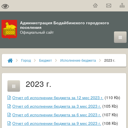
Администрация Бодайбинского городского
поселения
Официальный сайт
ГОРОД
Город
Бюджет
Исполнение бюджета
2023 г.
ДУМА
ВЛАСТЬ
2023 г.
ДОКУМЕНТЫ
Отчет об исполнении бюджета за 12 мес 2023 г.
(
110
Kb
)
ОФИЦИАЛЬНЫЙ ВЕСТНИК БОДАЙБО
Отчет об исполнении бюджета за 3 мес 2023 г.
(
105
Kb
)
Отчет об исполнении бюджета за 6 мес 2023 г.
(
107
Kb
)
МУНИЦИПАЛЬНЫЕ УСЛУГИ
Отчет об исполнении бюджета за 9 мес 2023 г.
(
108
Kb
)