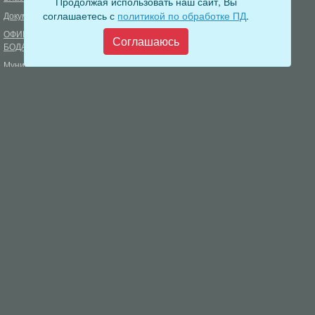
Продолжая использовать наш сайт, Вы
соглашаетесь с
политикой по обработке ПД
.
Документы
Формирование комфортной
городской среды
ОФИЦИАЛЬНЫЙ ВЕСТНИК
Соглашаюсь
БОДАЙБО
Фонд капитального ремонта
многоквартирных домов
Муниципальные услуги
Открытые данные
Обращения граждан
Видеосюжеты
Аукционы, конкурсы
Новостная лента
Градостроительная деятельность
Карта сайта
Информирование населения
Администрация Бодайбинского городского поселения
666904, Иркутская область, г. Бодайбо, ул. 30 лет Победы, 3
Телефон редакции: 8 (39561) 5-22-24
Электронная почта редакции:
info@adm-bodaibo.ru
Наши страницы в социальных сетях:
Разработка:
Виртуальные технологии