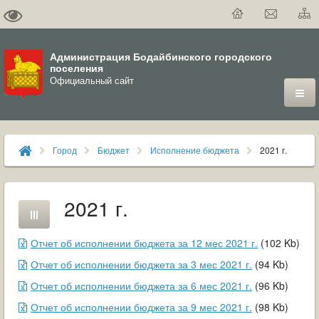
Администрация Бодайбинского городского
поселения
Официальный сайт
ГОРОД
Город
Бюджет
Исполнение бюджета
2021 г.
ДУМА
ВЛАСТЬ
2021 г.
ДОКУМЕНТЫ
Отчет об исполнении бюджета за 12 мес 2021 г.
(
102
Kb
)
ОФИЦИАЛЬНЫЙ ВЕСТНИК БОДАЙБО
Отчет об исполнении бюджета за 3 мес 2021 г.
(
94
Kb
)
Отчет об исполнении бюджета за 6 мес 2021 г.
(
96
Kb
)
МУНИЦИПАЛЬНЫЕ УСЛУГИ
Отчет об исполнении бюджета за 9 мес 2021 г.
(
98
Kb
)