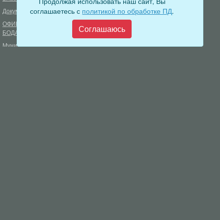
Продолжая использовать наш сайт, Вы
соглашаетесь с
политикой по обработке ПД
.
Документы
Формирование комфортной
городской среды
ОФИЦИАЛЬНЫЙ ВЕСТНИК
Соглашаюсь
БОДАЙБО
Фонд капитального ремонта
многоквартирных домов
Муниципальные услуги
Открытые данные
Обращения граждан
Видеосюжеты
Аукционы, конкурсы
Новостная лента
Градостроительная деятельность
Карта сайта
Информирование населения
Администрация Бодайбинского городского поселения
666904, Иркутская область, г. Бодайбо, ул. 30 лет Победы, 3
Телефон редакции: 8 (39561) 5-22-24
Электронная почта редакции:
info@adm-bodaibo.ru
Наши страницы в социальных сетях:
Разработка:
Виртуальные технологии