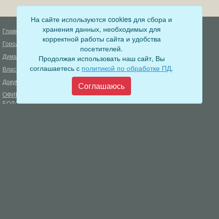
На сайте используются cookies для сбора и
хранения данных, необходимых для
Главная
Деятельность прокуратуры
корректной работы сайта и удобства
Город
Муниципальный контроль
посетителей.
Дума
Продолжая использовать наш сайт, Вы
Меры пожарной безопасности
соглашаетесь с
политикой по обработке ПД
.
Власть
Муниципальные закупки
Документы
Формирование комфортной
Соглашаюсь
городской среды
ОФИЦИАЛЬНЫЙ ВЕСТНИК
БОДАЙБО
Фонд капитального ремонта
многоквартирных домов
Муниципальные услуги
Открытые данные
Обращения граждан
Видеосюжеты
Аукционы, конкурсы
Новостная лента
Градостроительная деятельность
Карта сайта
Информирование населения
Администрация Бодайбинского городского поселения
666904, Иркутская область, г. Бодайбо, ул. 30 лет Победы, 3
Телефон редакции: 8 (39561) 5-22-24