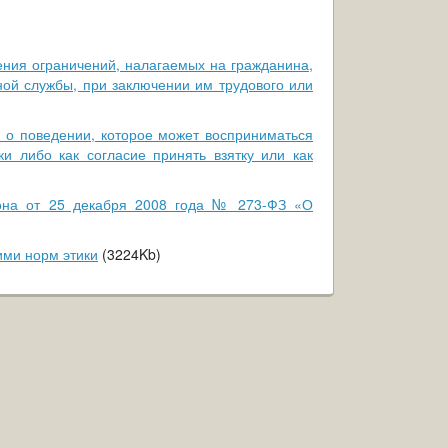
я ограничений, налагаемых на гражданина,
ой службы, при заключении им трудового или
о поведении, которое может восприниматься
 либо как согласие принять взятку или как
она от 25 декабря 2008 года № 273-ФЗ «О
ми норм этики
(3224Kb)