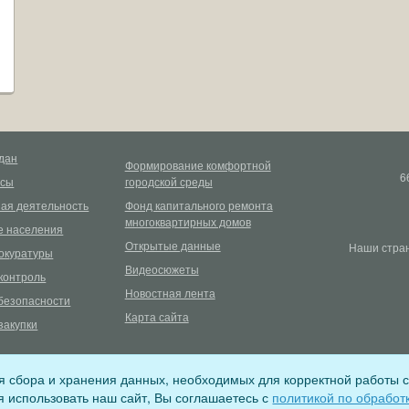
дан
Формирование комфортной
6
рсы
городской среды
ая деятельность
Фонд капитального ремонта
многоквартирных домов
 населения
Открытые данные
Наши стран
окуратуры
Видеосюжеты
контроль
Новостная лента
безопасности
Карта сайта
закупки
ля сбора и хранения данных, необходимых для корректной работы с
ере связи, информационных технологий и массовых коммуникаций (регистра
 использовать наш сайт, Вы соглашаетесь с
политикой по обработ
поселения (ОГРН 1053802020854)