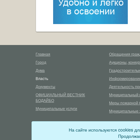
Главная
Обращения граж
Город
Аукционы, конку
Дума
Градостроительн
Власть
Информирование
Документы
Деятельность пр
ОФИЦИАЛЬНЫЙ ВЕСТНИК
Муниципальный 
БОДАЙБО
Меры пожарной 
Муниципальные услуги
Муниципальные 
©
2026
Сетевое издание «uprava-bodaibo.ru»
12+
На сайте используются cookies д
Зарегистрировано Федеральной службой по надзору в сф
Продолжая
Учредитель: Администрация Бодайбинского городского 