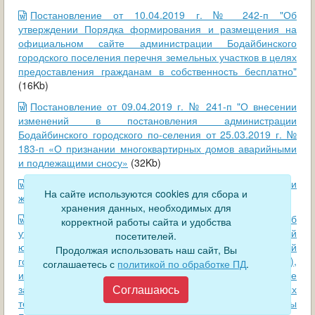
Постановление от 10.04.2019 г. № 242-п "Об
утверждении Порядка формирования и размещения на
официальном сайте администрации Бодайбинского
городского поселения перечня земельных участков в целях
предоставления гражданам в собственность бесплатно"
(16Kb)
Постановление от 09.04.2019 г. № 241-п "О внесении
изменений в постановления администрации
Бодайбинского городского по-селения от 25.03.2019 г. №
183-п «О признании многоквартирных домов аварийными
и подлежащими сносу»
(32Kb)
Постановление от 08.04.2019 г. № 227-п "О признании
На сайте используются cookies для сбора и
жилых помещений, непригодным для проживания"
(32Kb)
хранения данных, необходимых для
Постановление от 05.04.2019 г. № 224-п "Об
корректной работы сайта и удобства
утверждении Порядка предоставления субсидий
посетителей.
юридическим лицам (за исключением субсидий
Продолжая использовать наш сайт, Вы
государственным (муниципальным) учреждениям),
соглашаетесь с
политикой по обработке ПД
.
индивидуальным предпринимателям на возмещение
Соглашаюсь
затрат по выполнению работ по благоустройству дворовых
территорий в рамках муниципальной программы