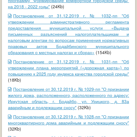
программу "Формирование комфортной городской среды"
ОБРАЩЕНИЯ ГРАЖДАН
на 2018 - 2022 годы"
(24Kb)
Постановление от 31.12.2019 г. № 1032-пп "Об
ГРАДОСТРОИТЕЛЬНАЯ ДЕЯТЕЛЬНОСТЬ
утверждении административного регламента
предоставления муниципальной услуги «Выдача
ИНФОРМИРОВАНИЕ НАСЕЛЕНИЯ
письменных разъяснений налогоплательщикам и
налоговым агентам по вопросам применения нормативных
ДЕЯТЕЛЬНОСТЬ ПРОКУРАТУРЫ
правовых актов Бодайбинского муниципального
образования о местных налогах и сборах»
(154Kb)
МУНИЦИПАЛЬНЫЙ КОНТРОЛЬ
Постановление от 31.12.2019 г. № 1031-пп "Об
утверждении плана мероприятий («дорожная карта») по
ПОИСК ПО САЙТУ
повышению к 2025 году индекса качества городской среды"
(18Kb)
Постановление от 30.12.2019 г. № 1029-пп "О признании
жилого дома, расположенного, расположенного по адресу:
Иркутская область, г. Бодайбо, ул. Урицкого, д. 83а
аварийным и подлежащим сносу"
(32Kb)
Постановление от 30.12.2019 г. № 1028-пп "О признании
многоквартирного дома аварийным и подлежащим сносу"
(32Kb)