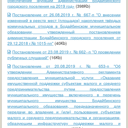
обеспечение функций администрации Бодайбинского
городского поселения на 2019 год»
(398Kb)
Постановление от 26.08.2019 г. № 667-п "О внесении
изменений в реестр мест (площадок) накопления твёрдых
коммунальных отходов в Бодайбинском муниципальном
образовании, утвержденный постановлением
администрации Бодайбинского городского поселения от
29.12.2018 г.№ 1015-пп"
(40Kb)
Постановление от 23.08.2019 г. № 662--п "О проведении
публичных слушаний"
(16Kb)
Постановление от 20.08.2019 г. № 653-п "Об
утверждении Административного регламента
предоставления муниципальной услуги «Оказание
имущественной поддержки субъектам малого и среднего
предпринимательства путем предоставления
муниципального имущества, включенного в перечень
муниципального имущества Бодайбинского
муниципального образования, предназначенного для
передачи во владение и (или) пользование субъектам
малого и среднего предпринимательства и организациям,
образующим инфраструктуру поддержки малого и