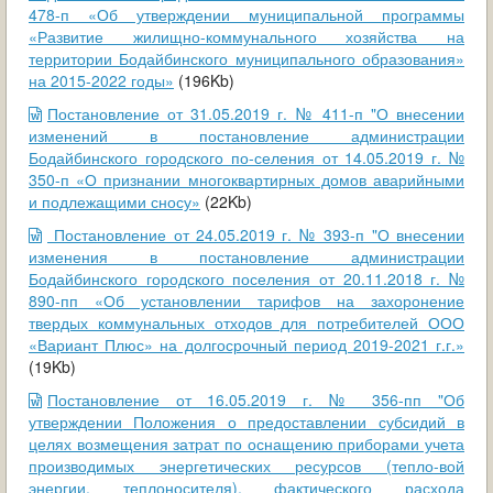
478-п «Об утверждении муниципальной программы
«Развитие жилищно-коммунального хозяйства на
территории Бодайбинского муниципального образования»
на 2015-2022 годы»
(196Kb)
Постановление от 31.05.2019 г. № 411-п "О внесении
изменений в постановление администрации
Бодайбинского городского по-селения от 14.05.2019 г. №
350-п «О признании многоквартирных домов аварийными
и подлежащими сносу»
(22Kb)
Постановление от 24.05.2019 г. № 393-п "О внесении
изменения в постановление администрации
Бодайбинского городского поселения от 20.11.2018 г. №
890-пп «Об установлении тарифов на захоронение
твердых коммунальных отходов для потребителей ООО
«Вариант Плюс» на долгосрочный период 2019-2021 г.г.»
(19Kb)
Постановление от 16.05.2019 г. № 356-пп "Об
утверждении Положения о предоставлении субсидий в
целях возмещения затрат по оснащению приборами учета
производимых энергетических ресурсов (тепло-вой
энергии, теплоносителя), фактического расхода