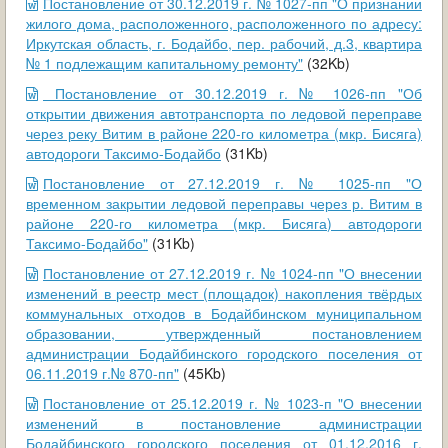
Постановление от 30.12.2019 г. № 1027-пп "О признании
жилого дома, расположенного, расположенного по адресу:
Иркутская область, г. Бодайбо, пер. рабочий, д.3, квартира
№ 1 подлежащим капитальному ремонту"
(32Kb)
Постановление от 30.12.2019 г. № 1026-пп "Об
открытии движения автотранспорта по ледовой переправе
через реку Витим в районе 220-го километра (мкр. Бисяга)
автодороги Таксимо-Бодайбо
(31Kb)
Постановление от 27.12.2019 г. № 1025-пп "О
временном закрытии ледовой переправы через р. Витим в
районе 220-го километра (мкр. Бисяга) автодороги
Таксимо-Бодайбо"
(31Kb)
Постановление от 27.12.2019 г. № 1024-пп "О внесении
изменений в реестр мест (площадок) накопления твёрдых
коммунальных отходов в Бодайбинском муниципальном
образовании, утвержденный постановлением
администрации Бодайбинского городского поселения от
06.11.2019 г.№ 870-пп"
(45Kb)
Постановление от 25.12.2019 г. № 1023-п "О внесении
изменений в постановление администрации
Бодайбинского городского поселения от 01.12.2016 г.