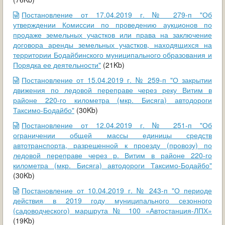
Постановление от 17.04.2019 г. № 279-п "Об
утверждении Комиссии по проведению аукционов по
продаже земельных участков или права на заключение
договора аренды земельных участков, находящихся на
территории Бодайбинского муниципального образования и
Порядка ее деятельности"
(21Kb)
Постановление от 15.04.2019 г. № 259-п "О закрытии
движения по ледовой переправе через реку Витим в
районе 220-го километра (мкр. Бисяга) автодороги
Таксимо-Бодайбо"
(30Kb)
Постановление от 12.04.2019 г. № 251-п "Об
ограничении общей массы единицы средств
автотранспорта, разрешенной к проезду (провозу) по
ледовой переправе через р. Витим в районе 220-го
километра (мкр. Бисяга) автодороги Таксимо-Бодайбо"
(30Kb)
Постановление от 10.04.2019 г. № 243-п "О периоде
действия в 2019 году муниципального сезонного
(садоводческого) маршрута № 100 «Автостанция-ЛПХ»
(19Kb)