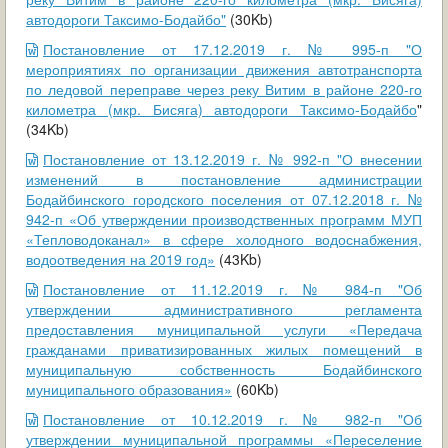
автодороги Таксимо-Бодайбо"
(30Kb)
Постановление от 17.12.2019 г. № 995-п "О
мероприятиях по организации движения автотранспорта
по ледовой переправе через реку Витим в районе 220-го
километра (мкр. Бисяга) автодороги Таксимо-Бодайбо
"
(34Kb)
Постановление от 13.12.2019 г. № 992-п "О внесении
изменений в постановление администрации
Бодайбинского городского поселения от 07.12.2018 г. №
942-п «Об утверждении производственных программ МУП
«Тепловодоканал» в сфере холодного водоснабжения,
водоотведения на 2019 год»
(43Kb)
Постановление от 11.12.2019 г. № 984-п "Об
утверждении административного регламента
предоставления муниципальной услуги «Передача
гражданами приватизированных жилых помещений в
муниципальную собственность Бодайбинского
муниципального образования»
(60Kb)
Постановление от 10.12.2019 г. № 982-п "Об
утверждении муниципальной программы «Переселение