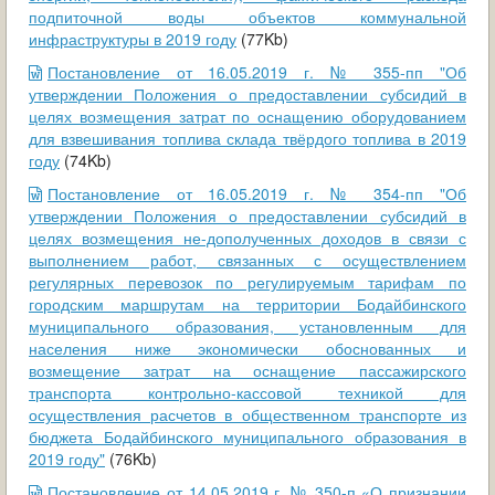
подпиточной воды объектов коммунальной
инфраструктуры в 2019 году
(77Kb)
Постановление от 16.05.2019 г. № 355-пп "Об
утверждении Положения о предоставлении субсидий в
целях возмещения затрат по оснащению оборудованием
для взвешивания топлива склада твёрдого топлива в 2019
году
(74Kb)
Постановление от 16.05.2019 г. № 354-пп "Об
утверждении Положения о предоставлении субсидий в
целях возмещения не-дополученных доходов в связи с
выполнением работ, связанных с осуществлением
регулярных перевозок по регулируемым тарифам по
городским маршрутам на территории Бодайбинского
муниципального образования, установленным для
населения ниже экономически обоснованных и
возмещение затрат на оснащение пассажирского
транспорта контрольно-кассовой техникой для
осуществления расчетов в общественном транспорте из
бюджета Бодайбинского муниципального образования в
2019 году"
(76Kb)
Постановление от 14.05.2019 г. № 350-п «О признании